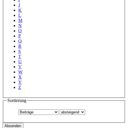
J
K
L
M
N
O
P
Q
R
S
T
U
V
W
X
Y
Z
Sortierung