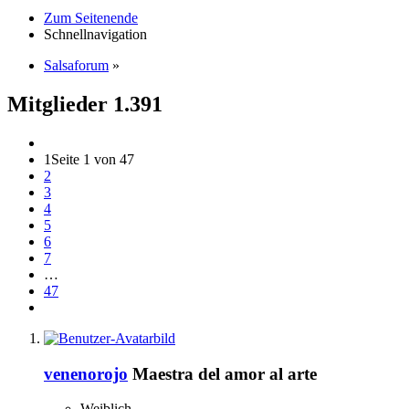
Zum Seitenende
Schnellnavigation
Salsaforum
»
Mitglieder
1.391
1
Seite 1 von 47
2
3
4
5
6
7
…
47
venenorojo
Maestra del amor al arte
Weiblich