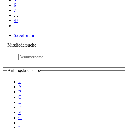
6
7
…
47
Salsaforum
»
Mitgliedersuche
Anfangsbuchstabe
#
A
B
C
D
E
F
G
H
I