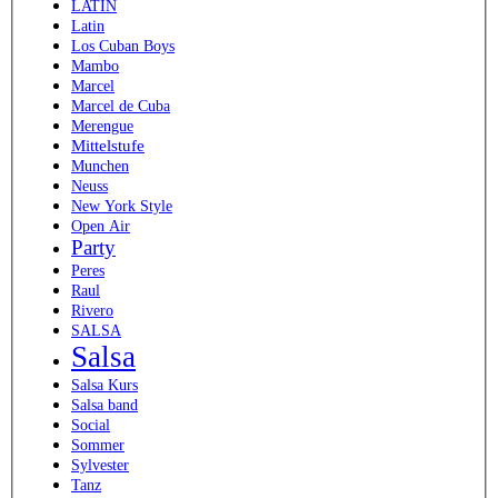
LATIN
Latin
Los Cuban Boys
Mambo
Marcel
Marcel de Cuba
Merengue
Mittelstufe
Munchen
Neuss
New York Style
Open Air
Party
Peres
Raul
Rivero
SALSA
Salsa
Salsa Kurs
Salsa band
Social
Sommer
Sylvester
Tanz