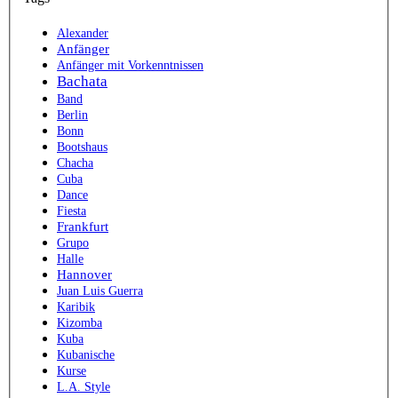
Alexander
Anfänger
Anfänger mit Vorkenntnissen
Bachata
Band
Berlin
Bonn
Bootshaus
Chacha
Cuba
Dance
Fiesta
Frankfurt
Grupo
Halle
Hannover
Juan Luis Guerra
Karibik
Kizomba
Kuba
Kubanische
Kurse
L.A. Style