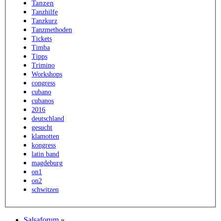
Tanzen
Tanzhilfe
Tanzkurz
Tanzmethoden
Tickets
Timba
Tipps
Trimino
Workshops
congress
cubano
cubanos
2016
deutschland
gesucht
klamotten
kongress
latin band
magdeburg
on1
on2
schwitzen
Salsaforum
»