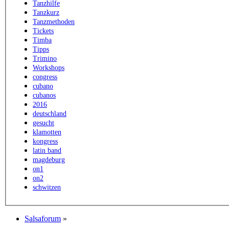
Tanzhilfe
Tanzkurz
Tanzmethoden
Tickets
Timba
Tipps
Trimino
Workshops
congress
cubano
cubanos
2016
deutschland
gesucht
klamotten
kongress
latin band
magdeburg
on1
on2
schwitzen
Salsaforum
»