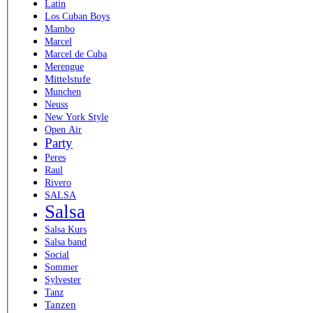
Latin
Los Cuban Boys
Mambo
Marcel
Marcel de Cuba
Merengue
Mittelstufe
Munchen
Neuss
New York Style
Open Air
Party
Peres
Raul
Rivero
SALSA
Salsa
Salsa Kurs
Salsa band
Social
Sommer
Sylvester
Tanz
Tanzen