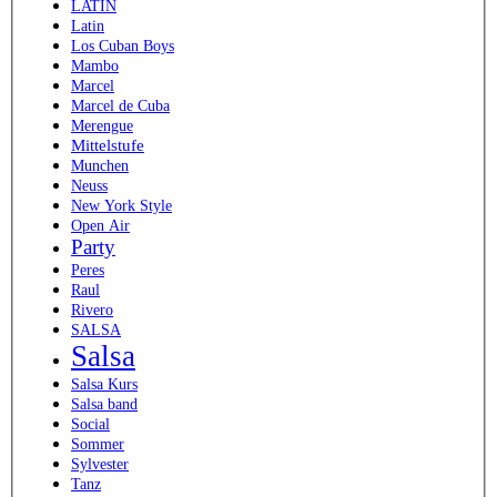
LATIN
Latin
Los Cuban Boys
Mambo
Marcel
Marcel de Cuba
Merengue
Mittelstufe
Munchen
Neuss
New York Style
Open Air
Party
Peres
Raul
Rivero
SALSA
Salsa
Salsa Kurs
Salsa band
Social
Sommer
Sylvester
Tanz