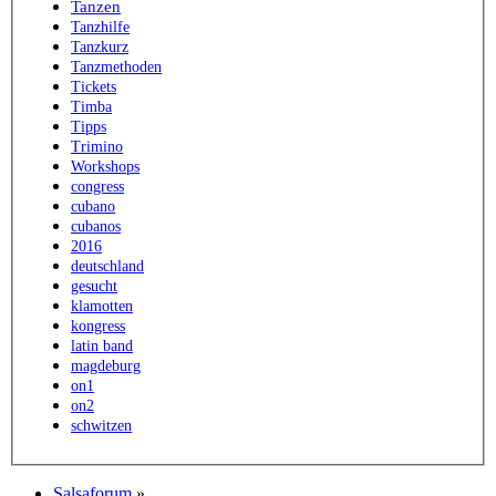
Tanzen
Tanzhilfe
Tanzkurz
Tanzmethoden
Tickets
Timba
Tipps
Trimino
Workshops
congress
cubano
cubanos
2016
deutschland
gesucht
klamotten
kongress
latin band
magdeburg
on1
on2
schwitzen
Salsaforum
»