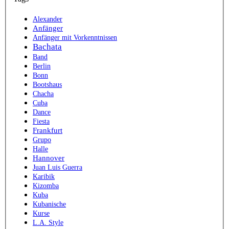
Alexander
Anfänger
Anfänger mit Vorkenntnissen
Bachata
Band
Berlin
Bonn
Bootshaus
Chacha
Cuba
Dance
Fiesta
Frankfurt
Grupo
Halle
Hannover
Juan Luis Guerra
Karibik
Kizomba
Kuba
Kubanische
Kurse
L.A. Style