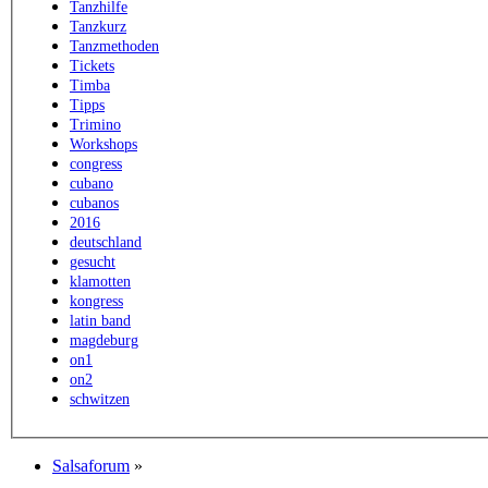
Tanzhilfe
Tanzkurz
Tanzmethoden
Tickets
Timba
Tipps
Trimino
Workshops
congress
cubano
cubanos
2016
deutschland
gesucht
klamotten
kongress
latin band
magdeburg
on1
on2
schwitzen
Salsaforum
»