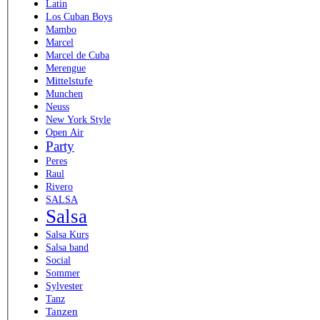
Latin
Los Cuban Boys
Mambo
Marcel
Marcel de Cuba
Merengue
Mittelstufe
Munchen
Neuss
New York Style
Open Air
Party
Peres
Raul
Rivero
SALSA
Salsa
Salsa Kurs
Salsa band
Social
Sommer
Sylvester
Tanz
Tanzen