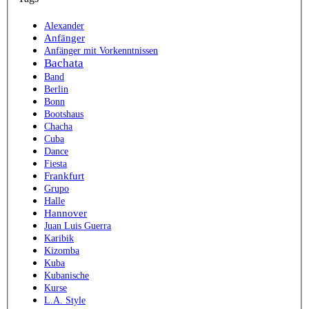
Alexander
Anfänger
Anfänger mit Vorkenntnissen
Bachata
Band
Berlin
Bonn
Bootshaus
Chacha
Cuba
Dance
Fiesta
Frankfurt
Grupo
Halle
Hannover
Juan Luis Guerra
Karibik
Kizomba
Kuba
Kubanische
Kurse
L.A. Style