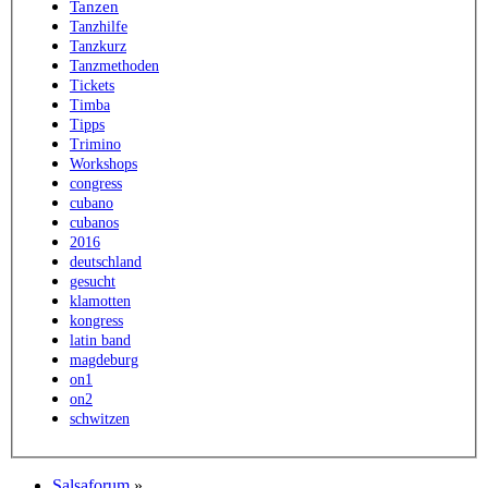
Tanzen
Tanzhilfe
Tanzkurz
Tanzmethoden
Tickets
Timba
Tipps
Trimino
Workshops
congress
cubano
cubanos
2016
deutschland
gesucht
klamotten
kongress
latin band
magdeburg
on1
on2
schwitzen
Salsaforum
»