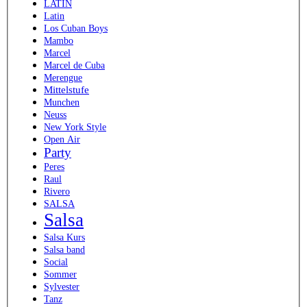
LATIN
Latin
Los Cuban Boys
Mambo
Marcel
Marcel de Cuba
Merengue
Mittelstufe
Munchen
Neuss
New York Style
Open Air
Party
Peres
Raul
Rivero
SALSA
Salsa
Salsa Kurs
Salsa band
Social
Sommer
Sylvester
Tanz