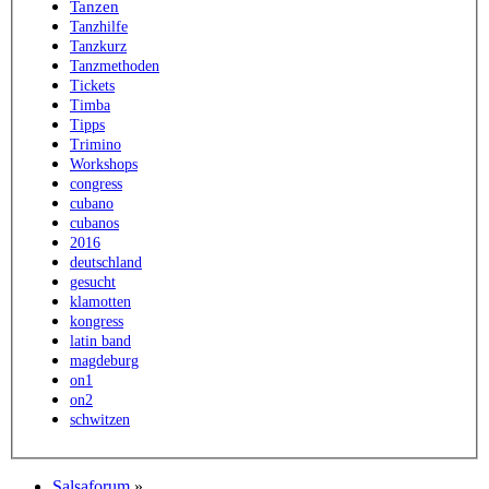
Tanzen
Tanzhilfe
Tanzkurz
Tanzmethoden
Tickets
Timba
Tipps
Trimino
Workshops
congress
cubano
cubanos
2016
deutschland
gesucht
klamotten
kongress
latin band
magdeburg
on1
on2
schwitzen
Salsaforum
»