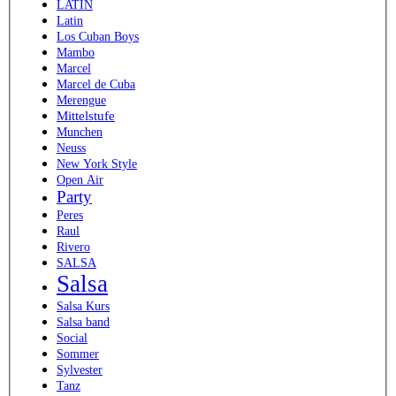
LATIN
Latin
Los Cuban Boys
Mambo
Marcel
Marcel de Cuba
Merengue
Mittelstufe
Munchen
Neuss
New York Style
Open Air
Party
Peres
Raul
Rivero
SALSA
Salsa
Salsa Kurs
Salsa band
Social
Sommer
Sylvester
Tanz