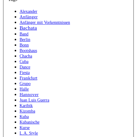
Alexander
Anfänger
Anfänger mit Vorkenntnissen
Bachata
Band
Berlin
Bonn
Bootshaus
Chacha
Cuba
Dance
Fiesta
Frankfurt
Grupo
Halle
Hannover
Juan Luis Guerra
Karibik
Kizomba
Kuba
Kubanische
Kurse
L.A. Style