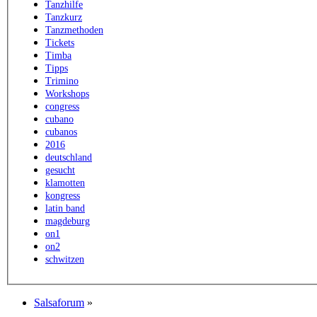
Tanzhilfe
Tanzkurz
Tanzmethoden
Tickets
Timba
Tipps
Trimino
Workshops
congress
cubano
cubanos
2016
deutschland
gesucht
klamotten
kongress
latin band
magdeburg
on1
on2
schwitzen
Salsaforum
»