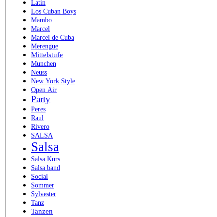
Latin
Los Cuban Boys
Mambo
Marcel
Marcel de Cuba
Merengue
Mittelstufe
Munchen
Neuss
New York Style
Open Air
Party
Peres
Raul
Rivero
SALSA
Salsa
Salsa Kurs
Salsa band
Social
Sommer
Sylvester
Tanz
Tanzen