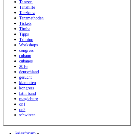
Tanzen
Tanzhilfe
Tanzkurz
Tanzmethoden
Tickets
Timba
Tipps
Trimino
Workshops
congress
cubano
cubanos
2016
deutschland
gesucht
klamotten
kongress
latin band
magdeburg
on1
on2
schwitzen
Salsaforum
»