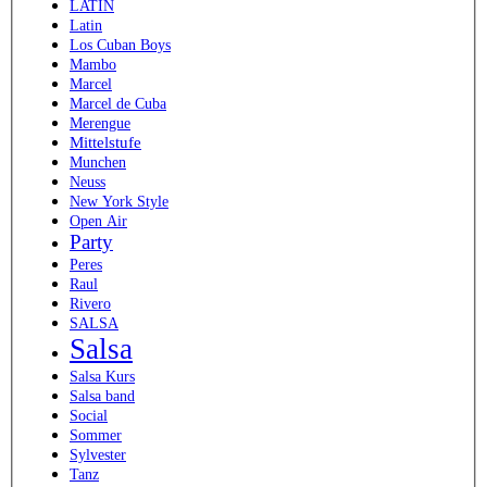
LATIN
Latin
Los Cuban Boys
Mambo
Marcel
Marcel de Cuba
Merengue
Mittelstufe
Munchen
Neuss
New York Style
Open Air
Party
Peres
Raul
Rivero
SALSA
Salsa
Salsa Kurs
Salsa band
Social
Sommer
Sylvester
Tanz