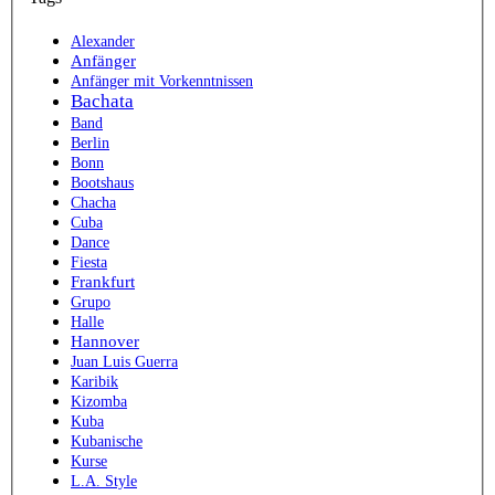
Alexander
Anfänger
Anfänger mit Vorkenntnissen
Bachata
Band
Berlin
Bonn
Bootshaus
Chacha
Cuba
Dance
Fiesta
Frankfurt
Grupo
Halle
Hannover
Juan Luis Guerra
Karibik
Kizomba
Kuba
Kubanische
Kurse
L.A. Style