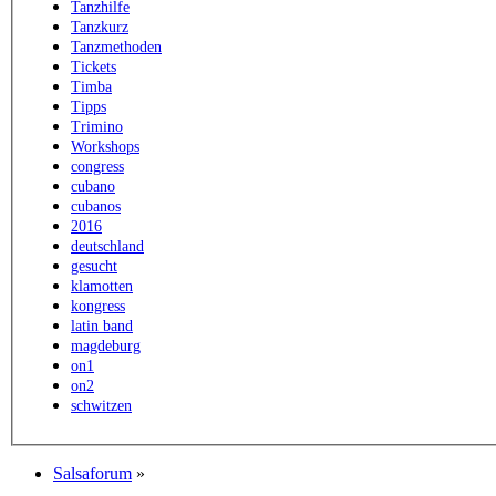
Tanzhilfe
Tanzkurz
Tanzmethoden
Tickets
Timba
Tipps
Trimino
Workshops
congress
cubano
cubanos
2016
deutschland
gesucht
klamotten
kongress
latin band
magdeburg
on1
on2
schwitzen
Salsaforum
»