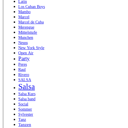
Latin
Los Cuban Boys
Mambo
Marcel
Marcel de Cuba
Merengue
Mittelstufe
Munchen
Neuss
New York Style
Open Air
Party
Peres
Raul
Rivero
SALSA
Salsa
Salsa Kurs
Salsa band
Social
Sommer
Sylvester
Tanz
Tanzen