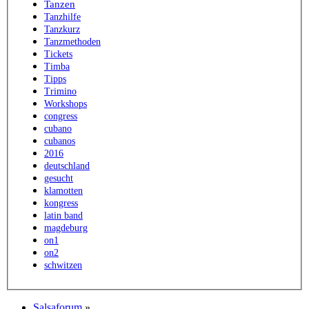
Tanzen
Tanzhilfe
Tanzkurz
Tanzmethoden
Tickets
Timba
Tipps
Trimino
Workshops
congress
cubano
cubanos
2016
deutschland
gesucht
klamotten
kongress
latin band
magdeburg
on1
on2
schwitzen
Salsaforum
»