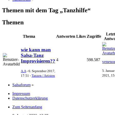
Themen mit dem Tag „Tanzhilfe“
Themen
Letzt
Thema
Antworten
Likes
Zugriffe
Antwo
wie kann man
Salsa-Tanz
4
598.587
Improvisieren??
venenor
5. Januar
A.A
-
6. September 2017,
2021, 15
17:51
-
Tanzen / Artisten
Salsaforum
»
Impressum
Datenschutzerklärung
Zum Seitenanfang