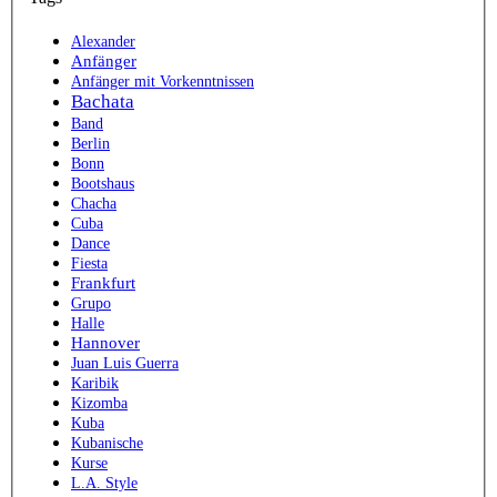
Alexander
Anfänger
Anfänger mit Vorkenntnissen
Bachata
Band
Berlin
Bonn
Bootshaus
Chacha
Cuba
Dance
Fiesta
Frankfurt
Grupo
Halle
Hannover
Juan Luis Guerra
Karibik
Kizomba
Kuba
Kubanische
Kurse
L.A. Style