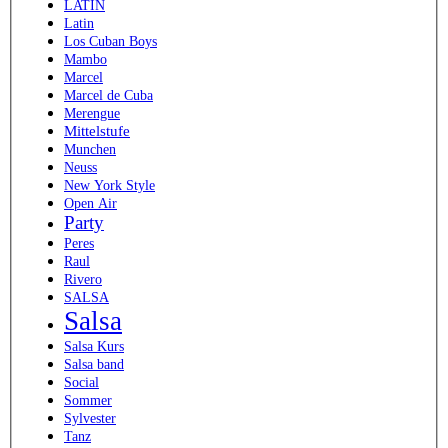
LATIN
Latin
Los Cuban Boys
Mambo
Marcel
Marcel de Cuba
Merengue
Mittelstufe
Munchen
Neuss
New York Style
Open Air
Party
Peres
Raul
Rivero
SALSA
Salsa
Salsa Kurs
Salsa band
Social
Sommer
Sylvester
Tanz