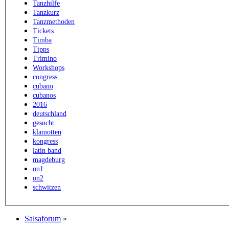
Tanzhilfe
Tanzkurz
Tanzmethoden
Tickets
Timba
Tipps
Trimino
Workshops
congress
cubano
cubanos
2016
deutschland
gesucht
klamotten
kongress
latin band
magdeburg
on1
on2
schwitzen
Salsaforum
»