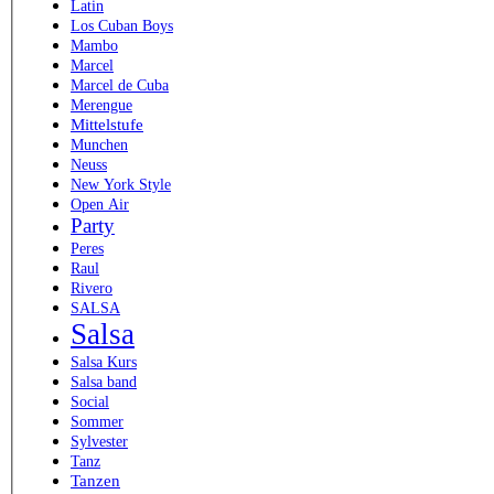
Latin
Los Cuban Boys
Mambo
Marcel
Marcel de Cuba
Merengue
Mittelstufe
Munchen
Neuss
New York Style
Open Air
Party
Peres
Raul
Rivero
SALSA
Salsa
Salsa Kurs
Salsa band
Social
Sommer
Sylvester
Tanz
Tanzen