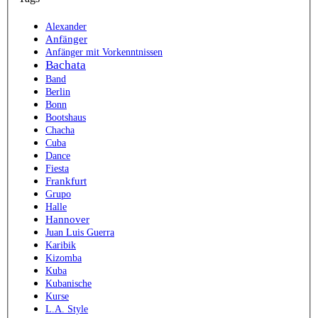
Alexander
Anfänger
Anfänger mit Vorkenntnissen
Bachata
Band
Berlin
Bonn
Bootshaus
Chacha
Cuba
Dance
Fiesta
Frankfurt
Grupo
Halle
Hannover
Juan Luis Guerra
Karibik
Kizomba
Kuba
Kubanische
Kurse
L.A. Style