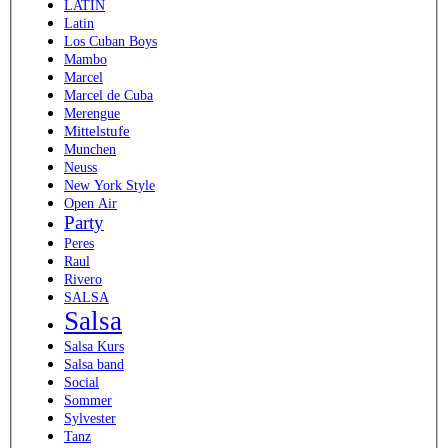
LATIN
Latin
Los Cuban Boys
Mambo
Marcel
Marcel de Cuba
Merengue
Mittelstufe
Munchen
Neuss
New York Style
Open Air
Party
Peres
Raul
Rivero
SALSA
Salsa
Salsa Kurs
Salsa band
Social
Sommer
Sylvester
Tanz