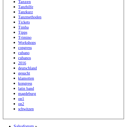
Tanzen
Tanzhilfe
Tanzkurz
Tanzmethoden
Tickets
Timba
Tipps
Trimino
Workshops
congress
cubano
cubanos
2016
deutschland
gesucht
klamotten
kongress
latin band
magdeburg
on1
on2
schwitzen
Salsaforum
»