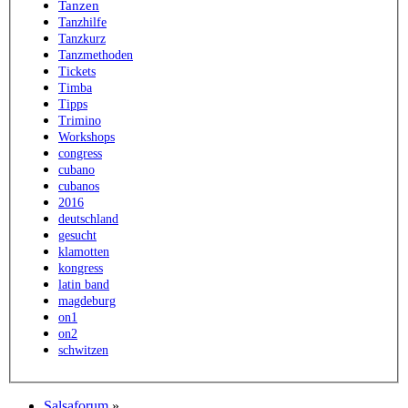
Tanzen
Tanzhilfe
Tanzkurz
Tanzmethoden
Tickets
Timba
Tipps
Trimino
Workshops
congress
cubano
cubanos
2016
deutschland
gesucht
klamotten
kongress
latin band
magdeburg
on1
on2
schwitzen
Salsaforum
»