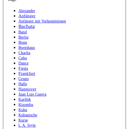
Alexander
Anfänger
Anfänger mit Vorkenntnissen
Bachata
Band
Berlin
Bonn
Bootshaus
Chacha
Cuba
Dance
Fiesta
Frankfurt
Grupo
Halle
Hannover
Juan Luis Guerra
Karibik
Kizomba
Kuba
Kubanische
Kurse
L.A. Style