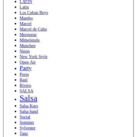
LATIN
Latin
Los Cuban Boys
Mambo
Marcel
Marcel de Cuba
Merengue
Mittelstufe
Munchen
Neuss
New York Style
Open Air
Party
Peres
Raul
Rivero
SALSA
Salsa
Salsa Kurs
Salsa band
Social
Sommer
Sylvester
Tanz