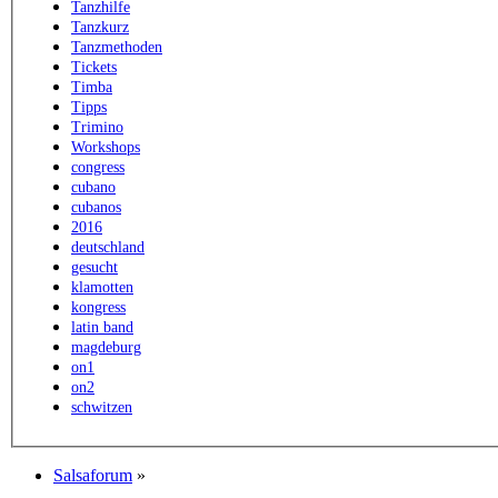
Tanzhilfe
Tanzkurz
Tanzmethoden
Tickets
Timba
Tipps
Trimino
Workshops
congress
cubano
cubanos
2016
deutschland
gesucht
klamotten
kongress
latin band
magdeburg
on1
on2
schwitzen
Salsaforum
»