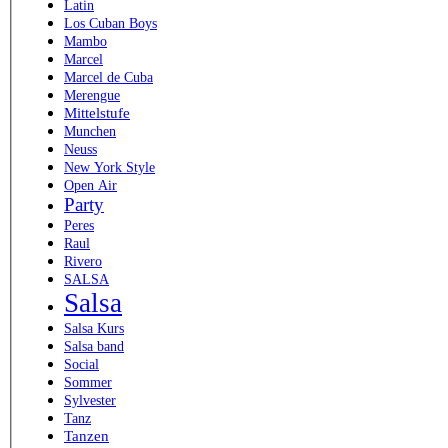
Latin
Los Cuban Boys
Mambo
Marcel
Marcel de Cuba
Merengue
Mittelstufe
Munchen
Neuss
New York Style
Open Air
Party
Peres
Raul
Rivero
SALSA
Salsa
Salsa Kurs
Salsa band
Social
Sommer
Sylvester
Tanz
Tanzen