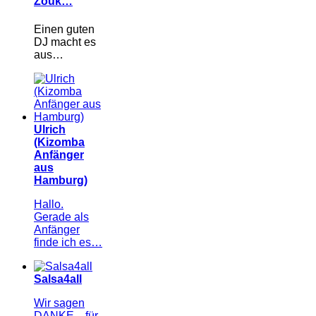
Zouk…
Einen guten
DJ macht es
aus…
Ulrich
(Kizomba
Anfänger
aus
Hamburg)
Hallo.
Gerade als
Anfänger
finde ich es…
Salsa4all
Wir sagen
DANKE... für