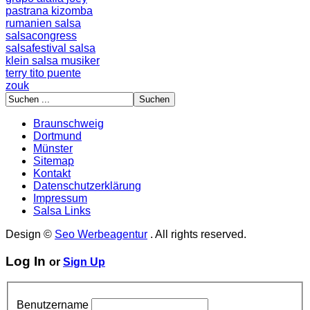
pastrana
kizomba
rumanien
salsa
salsacongress
salsafestival
salsa
klein
salsa musiker
terry
tito puente
zouk
Braunschweig
Dortmund
Münster
Sitemap
Kontakt
Datenschutzerklärung
Impressum
Salsa Links
Design ©
Seo Werbeagentur
. All rights reserved.
Log In
or
Sign Up
Benutzername