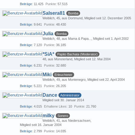
Beiträge
11.425
Punkte
57.515
Salsera81
Bomba
Weiblich
45
aus Dortmund
Mitglied seit 12. Dezember 2005
Beiträge
9.641
Punkte
48.430
Julia
Bomba
Weiblich
48
aus Mama & Papa...
Mitglied seit 1. April 2002
Beiträge
7.120
Punkte
36.185
*SiA*
Papito Bachata (Moderator)
48
aus Münsterland
Mitglied seit 12. Mai 2004
Beiträge
6.231
Punkte
32.680
Miki
Erleuchteter
Weiblich
49
aus Montenegro
Mitglied seit 22. April 2004
Beiträge
5.221
Punkte
26.205
Dance
Administrator
Mitglied seit 30. Januar 2014
Beiträge
4.015
Erhaltene Likes
10
Punkte
21.760
milky
Sonero
Weiblich
41
aus Niedersachsen
Mitglied seit 16. Januar 2004
Beiträge
2.799
Punkte
14.035