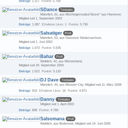
Beiträge
1.117
Punkte
5.700
SDance
Timbales
Männlich
61
aus Möchtegernsalsa"tänzer" aus Hannover
Mitglied seit 1. September 2003
Beiträge
1.087
Erhaltene Likes
1
Punkte
5.736
Salsatiger
Profi
Männlich
53
aus Hannover Niedersachsen
Mitglied seit 1. Juni 2002
Beiträge
1.073
Punkte
5.535
Bahar
Profi
Weiblich
42
aus Münsterland
Mitglied seit 29. September 2004
Beiträge
1.022
Punkte
5.120
DJ Dave
Timbales
Männlich
44
aus Münster-City
Mitglied seit 11. März 2008
Beiträge
910
Erhaltene Likes
16
Punkte
4.871
Danny
Timbales
Mitglied seit 1. April 2003
Beiträge
898
Punkte
4.780
Salsomana
Profi
Weiblich
aus Bodensee
Mitglied seit 19. Juni 2005