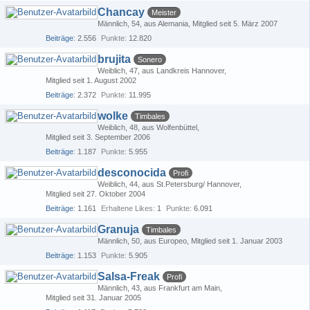
Chancay
Meister
Männlich
54
aus Alemania
Mitglied seit 5. März 2007
Beiträge
2.556
Punkte
12.820
brujita
Sonero
Weiblich
47
aus Landkreis Hannover
Mitglied seit 1. August 2002
Beiträge
2.372
Punkte
11.995
wolke
Timbales
Weiblich
48
aus Wolfenbüttel
Mitglied seit 3. September 2006
Beiträge
1.187
Punkte
5.955
desconocida
Profi
Weiblich
44
aus St.Petersburg/ Hannover
Mitglied seit 27. Oktober 2004
Beiträge
1.161
Erhaltene Likes
1
Punkte
6.091
Granuja
Timbales
Männlich
50
aus Europeo
Mitglied seit 1. Januar 2003
Beiträge
1.153
Punkte
5.905
Salsa-Freak
Profi
Männlich
43
aus Frankfurt am Main
Mitglied seit 31. Januar 2005