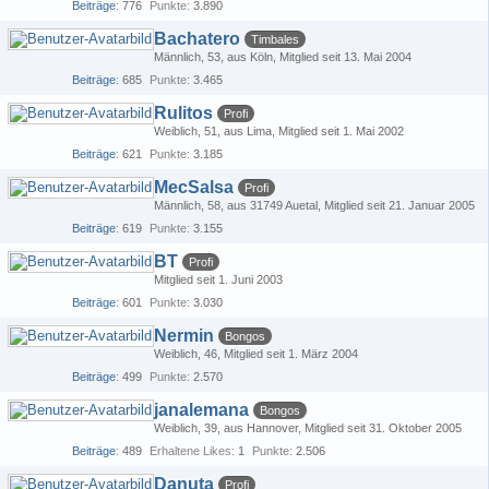
Beiträge
776
Punkte
3.890
Bachatero
Timbales
Männlich
53
aus Köln
Mitglied seit 13. Mai 2004
Beiträge
685
Punkte
3.465
Rulitos
Profi
Weiblich
51
aus Lima
Mitglied seit 1. Mai 2002
Beiträge
621
Punkte
3.185
MecSalsa
Profi
Männlich
58
aus 31749 Auetal
Mitglied seit 21. Januar 2005
Beiträge
619
Punkte
3.155
BT
Profi
Mitglied seit 1. Juni 2003
Beiträge
601
Punkte
3.030
Nermin
Bongos
Weiblich
46
Mitglied seit 1. März 2004
Beiträge
499
Punkte
2.570
janalemana
Bongos
Weiblich
39
aus Hannover
Mitglied seit 31. Oktober 2005
Beiträge
489
Erhaltene Likes
1
Punkte
2.506
Danuta
Profi