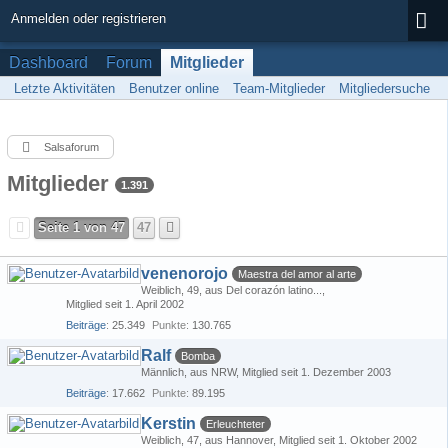
Anmelden oder registrieren
Dashboard
Forum
Mitglieder
Letzte Aktivitäten
Benutzer online
Team-Mitglieder
Mitgliedersuche
Salsaforum
Mitglieder
1.391
Seite 1 von 47
47
venenorojo
Maestra del amor al arte
Weiblich
49
aus Del corazón latino...
Mitglied seit 1. April 2002
Beiträge
25.349
Punkte
130.765
Ralf
Bomba
Männlich
aus NRW
Mitglied seit 1. Dezember 2003
Beiträge
17.662
Punkte
89.195
Kerstin
Erleuchteter
Weiblich
47
aus Hannover
Mitglied seit 1. Oktober 2002