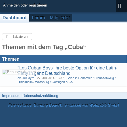
Anmelden oder registrieren
Dashboard
Forum
Mitglieder
Salsaforum
Themen mit dem Tag „Cuba“
Themen
"Los Cuban Boys"Ihre beste Option für eine Latin-
Party in ganz Deutschland
ale2003aym
-
27. Juli 2014, 13:37
-
Salsa in Hannover / Braunschweig /
Hildesheim / Wolfsburg / Göttingen & Co.
Impressum
Datenschutzerklärung
Forensoftware:
Burning Board®
, entwickelt von
WoltLab® GmbH