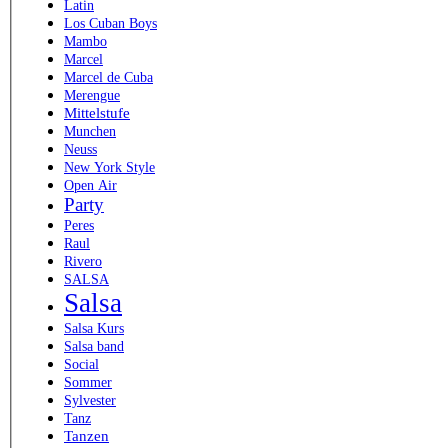
Latin
Los Cuban Boys
Mambo
Marcel
Marcel de Cuba
Merengue
Mittelstufe
Munchen
Neuss
New York Style
Open Air
Party
Peres
Raul
Rivero
SALSA
Salsa
Salsa Kurs
Salsa band
Social
Sommer
Sylvester
Tanz
Tanzen