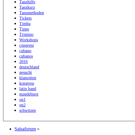
Tanzhilfe
Tanzkurz
Tanzmethoden
Tickets
Timba
Tipps
Trimino
Workshops
congress
cubano
cubanos
2016
deutschland
gesucht
klamotten
kongress
latin band
magdeburg
on1
on2
schwitzen
Salsaforum
»