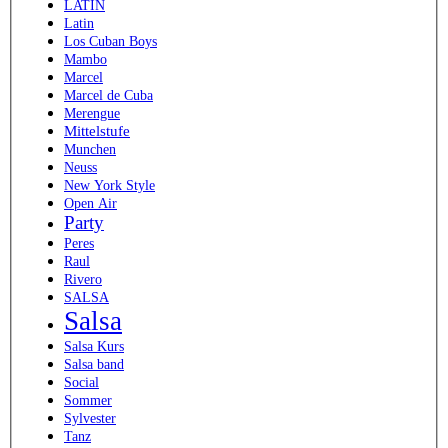
LATIN
Latin
Los Cuban Boys
Mambo
Marcel
Marcel de Cuba
Merengue
Mittelstufe
Munchen
Neuss
New York Style
Open Air
Party
Peres
Raul
Rivero
SALSA
Salsa
Salsa Kurs
Salsa band
Social
Sommer
Sylvester
Tanz