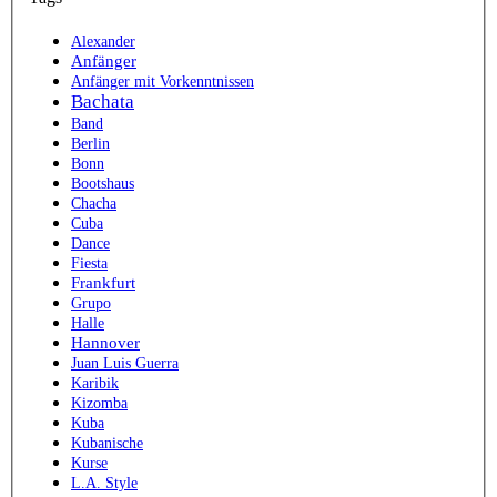
Alexander
Anfänger
Anfänger mit Vorkenntnissen
Bachata
Band
Berlin
Bonn
Bootshaus
Chacha
Cuba
Dance
Fiesta
Frankfurt
Grupo
Halle
Hannover
Juan Luis Guerra
Karibik
Kizomba
Kuba
Kubanische
Kurse
L.A. Style