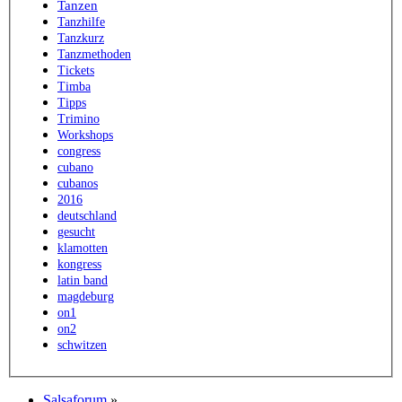
Tanzen
Tanzhilfe
Tanzkurz
Tanzmethoden
Tickets
Timba
Tipps
Trimino
Workshops
congress
cubano
cubanos
2016
deutschland
gesucht
klamotten
kongress
latin band
magdeburg
on1
on2
schwitzen
Salsaforum
»