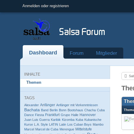
Anmelden oder registrieren
Dashboard
Forum
Mitglieder
INHALTE
Sal
Themen
The
TAGS
The
Anfänger
Alexander
Anfänger mit Vorkenntnissen
Bachata
Them
Band
Berlin
Bonn
Bootshaus
Chacha
Cuba
Frankfurt
Hannover
Dance
Fiesta
Grupo
Halle
Juan Luis Guerra
Karibik
Kizomba
Kuba
Kubanische
Kurse
L.A. Style
LATIN
Latin
Los Cuban Boys
Mambo
Mittelstufe
Marcel
Marcel de Cuba
Merengue