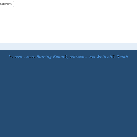
saforum
Forensoftware:
Burning Board®
, entwickelt von
WoltLab® GmbH