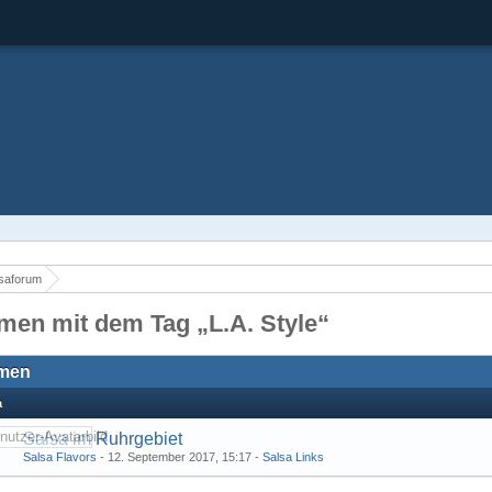
saforum
men mit dem Tag „L.A. Style“
men
a
Salsa im Ruhrgebiet
Salsa Flavors
-
12. September 2017, 15:17
-
Salsa Links