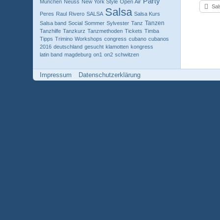
Party
Munchen
Neuss
New York Style
Open Air
Sal
Salsa
Peres
Raul
Rivero
SALSA
Salsa Kurs
Tanzen
Salsa band
Social
Sommer
Sylvester
Tanz
Tanzhilfe
Tanzkurz
Tanzmethoden
Tickets
Timba
Tipps
Trimino
Workshops
congress
cubano
cubanos
2016
deutschland
gesucht
klamotten
kongress
latin band
magdeburg
on1
on2
schwitzen
Impressum
Datenschutzerklärung