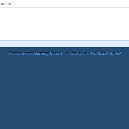
saforum
Forensoftware:
Burning Board®
, entwickelt von
WoltLab® GmbH