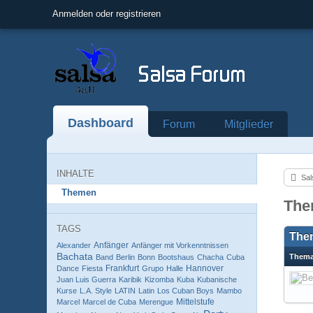
Anmelden oder registrieren
Dashboard
Forum
Mitglieder
INHALTE
Sal
Themen
The
TAGS
The
Anfänger
Alexander
Anfänger mit Vorkenntnissen
Bachata
Them
Band
Berlin
Bonn
Bootshaus
Chacha
Cuba
Frankfurt
Hannover
Dance
Fiesta
Grupo
Halle
Juan Luis Guerra
Karibik
Kizomba
Kuba
Kubanische
Kurse
L.A. Style
LATIN
Latin
Los Cuban Boys
Mambo
Mittelstufe
Marcel
Marcel de Cuba
Merengue