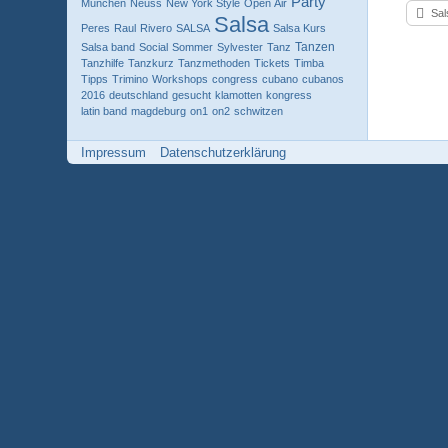
Party
Munchen
Neuss
New York Style
Open Air
Sal
Salsa
Peres
Raul
Rivero
SALSA
Salsa Kurs
Tanzen
Salsa band
Social
Sommer
Sylvester
Tanz
Tanzhilfe
Tanzkurz
Tanzmethoden
Tickets
Timba
Tipps
Trimino
Workshops
congress
cubano
cubanos
2016
deutschland
gesucht
klamotten
kongress
latin band
magdeburg
on1
on2
schwitzen
Impressum
Datenschutzerklärung