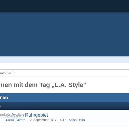
saforum
men mit dem Tag „L.A. Style“
men
a
Salsa im Ruhrgebiet
Salsa Flavors
-
12. September 2017, 15:17
-
Salsa Links