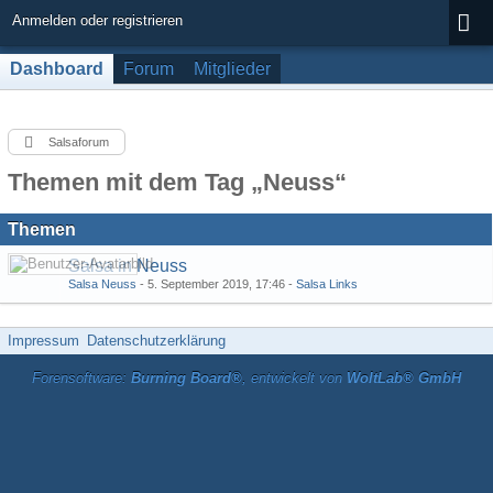
Anmelden oder registrieren
Dashboard
Forum
Mitglieder
Salsaforum
Themen mit dem Tag „Neuss“
Themen
Salsa in Neuss
Salsa Neuss
-
5. September 2019, 17:46
-
Salsa Links
Impressum
Datenschutzerklärung
Forensoftware:
Burning Board®
, entwickelt von
WoltLab® GmbH