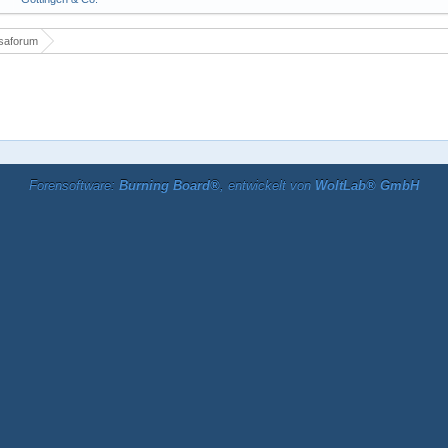
saforum
Forensoftware:
Burning Board®
, entwickelt von
WoltLab® GmbH