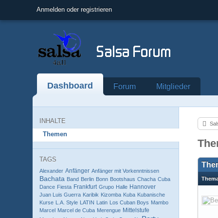
Anmelden oder registrieren
Dashboard
Forum
Mitglieder
INHALTE
Sal
Themen
The
TAGS
The
Anfänger
Alexander
Anfänger mit Vorkenntnissen
Bachata
Them
Band
Berlin
Bonn
Bootshaus
Chacha
Cuba
Frankfurt
Hannover
Dance
Fiesta
Grupo
Halle
Juan Luis Guerra
Karibik
Kizomba
Kuba
Kubanische
Kurse
L.A. Style
LATIN
Latin
Los Cuban Boys
Mambo
Mittelstufe
Marcel
Marcel de Cuba
Merengue