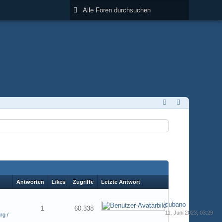
Antworten
Likes
Zugriffe
Letzte Antwort
cubano
1
60.338
11. Juni 2023, 03:29
rg /