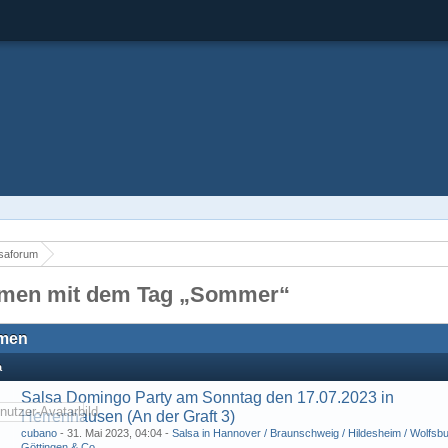
saforum
men mit dem Tag „Sommer“
men
a
Salsa Domingo Party am Sonntag den 17.07.2023 in
Herrenhausen (An der Graft 3)
cubano
-
31. Mai 2023, 04:04
-
Salsa in Hannover / Braunschweig / Hildesheim / Wolfsbu
Göttingen & Co.