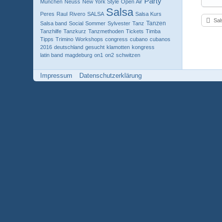
Party
Munchen
Neuss
New York Style
Open Air
Salsa
Peres
Raul
Rivero
SALSA
Salsa Kurs
Sal
Tanzen
Salsa band
Social
Sommer
Sylvester
Tanz
Tanzhilfe
Tanzkurz
Tanzmethoden
Tickets
Timba
Tipps
Trimino
Workshops
congress
cubano
cubanos
2016
deutschland
gesucht
klamotten
kongress
latin band
magdeburg
on1
on2
schwitzen
Impressum
Datenschutzerklärung