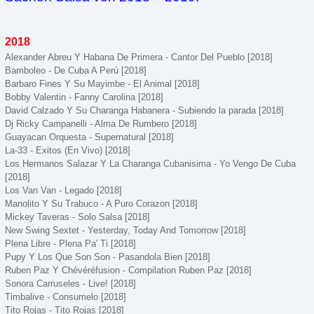
2018
Alexander Abreu Y Habana De Primera - Cantor Del Pueblo [2018]
Bamboleo - De Cuba A Perú [2018]
Barbaro Fines Y Su Mayimbe - El Animal [2018]
Bobby Valentin - Fanny Carolina [2018]
David Calzado Y Su Charanga Habanera - Subiendo la parada [2018]
Dj Ricky Campanelli - Alma De Rumbero [2018]
Guayacan Orquesta - Supernatural [2018]
La-33 - Exitos (En Vivo) [2018]
Los Hermanos Salazar Y La Charanga Cubanisima - Yo Vengo De Cuba
[2018]
Los Van Van - Legado [2018]
Manolito Y Su Trabuco - A Puro Corazon [2018]
Mickey Taveras - Solo Salsa [2018]
New Swing Sextet - Yesterday, Today And Tomorrow [2018]
Plena Libre - Plena Pa' Ti [2018]
Pupy Y Los Que Son Son - Pasandola Bien [2018]
Ruben Paz Y Chévéréfusion - Compilation Ruben Paz [2018]
Sonora Carruseles - Live! [2018]
Timbalive - Consumelo [2018]
Tito Rojas - Tito Rojas [2018]