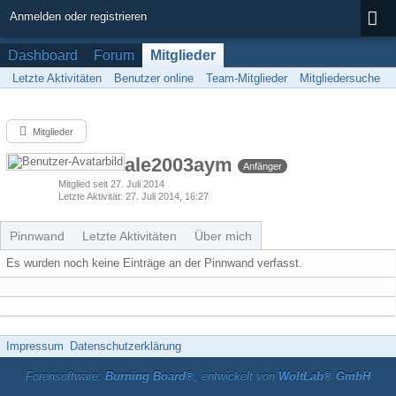
Anmelden oder registrieren
Dashboard
Forum
Mitglieder
Letzte Aktivitäten
Benutzer online
Team-Mitglieder
Mitgliedersuche
Mitglieder
ale2003aym
Anfänger
Mitglied seit 27. Juli 2014
Letzte Aktivität
27. Juli 2014, 16:27
Pinnwand
Letzte Aktivitäten
Über mich
Es wurden noch keine Einträge an der Pinnwand verfasst.
Impressum
Datenschutzerklärung
Forensoftware:
Burning Board®
, entwickelt von
WoltLab® GmbH