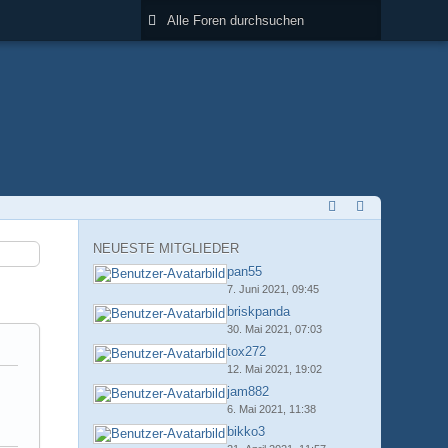
NEUESTE MITGLIEDER
pan55
7. Juni 2021, 09:45
briskpanda
30. Mai 2021, 07:03
tox272
12. Mai 2021, 19:02
jam882
6. Mai 2021, 11:38
bikko3