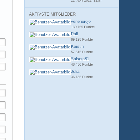
21. April 2021, 11:57
AKTIVSTE MITGLIEDER
venenorojo
130.765 Punkte
Ralf
89.195 Punkte
Kerstin
57.515 Punkte
Salsera81
48.430 Punkte
Julia
36.185 Punkte