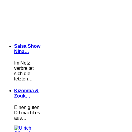
Salsa Show
Nina…
Im Netz
verbreitet
sich die
letzten…
Kizomba &
Zouk…
Einen guten
DJ macht es
aus…