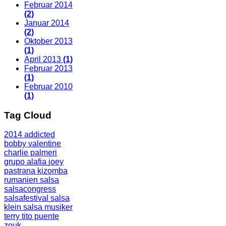
Februar 2014
(2)
Januar 2014
(2)
Oktober 2013
(1)
April 2013
(1)
Februar 2013
(1)
Februar 2010
(1)
Tag Cloud
2014
addicted
bobby valentine
charlie palmeri
grupo alafia
joey
pastrana
kizomba
rumanien
salsa
salsacongress
salsafestival
salsa
klein
salsa musiker
terry
tito puente
zouk