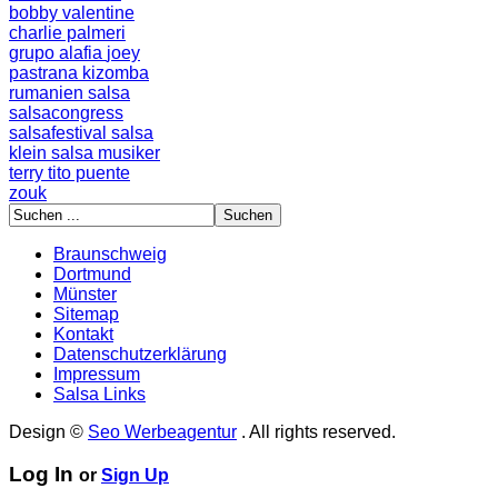
bobby valentine
charlie palmeri
grupo alafia
joey
pastrana
kizomba
rumanien
salsa
salsacongress
salsafestival
salsa
klein
salsa musiker
terry
tito puente
zouk
Braunschweig
Dortmund
Münster
Sitemap
Kontakt
Datenschutzerklärung
Impressum
Salsa Links
Design ©
Seo Werbeagentur
. All rights reserved.
Log In
or
Sign Up